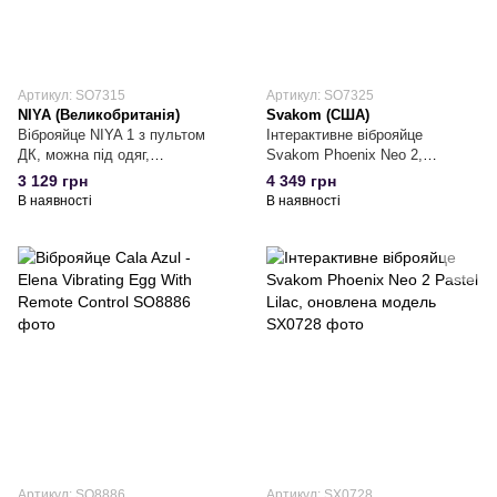
Артикул: SO7315
Артикул: SO7325
NIYA (Великобританія)
Svakom (США)
Віброяйце NIYA 1 з пультом
Інтерактивне віброяйце
ДК, можна під одяг,
Svakom Phoenix Neo 2,
віброхвостик для зовнішньої
оновлена модель
3 129 грн
4 349 грн
стимуляції, 10 режимів
В наявності
В наявності
Артикул: SO8886
Артикул: SX0728