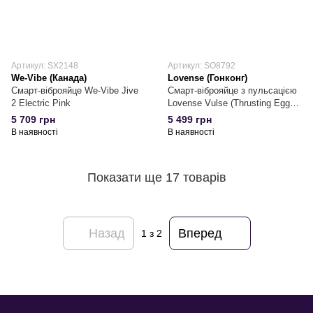
Артикул: SX2148
Артикул: SO8792
We-Vibe (Канада)
Lovense (Гонконг)
Смарт-віброяйце We-Vibe Jive
Смарт-віброяйце з пульсацією
2 Electric Pink
Lovense Vulse (Thrusting Egg
Vibrator), імітація фрикцій
5 709 грн
5 499 грн
В наявності
В наявності
Показати ще 17 товарів
Назад
Вперед
1
з 2