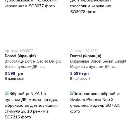
Артикул: SO3077
Артикул: SO3078
Dorcel (Франція)
Dorcel (Франція)
Виброяйце Dorcel Secret Delight
Виброяйце Dorcel Secret Delight
Gold з пультом ДК, з
Magenta з пультом ДК, з
турборежимом і голосовим
турборежимом і голосовим
3 599 грн
3 599 грн
керуванням
керування
В наявності
В наявності