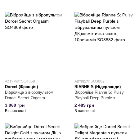
Артикул: SO4869
Артикул: SO3882
Dorcel (Франція)
RIANNE S (Нідерланди)
Віброяйце з вібропультом
Віброяйце Rianne S: Pulsy
Dorcel Secret Orgasm
Playball Deep Purple з
вібрувальним пультом
3 969 грн
2 489 грн
ДК,косметичка-чохол,
В наявності
В наявності
10режимів