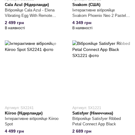
Cala Azul (Нідерланди)
Svakom (США)
Віброяйце Cala Azul - Elena
Інтерактивне віброяйце
Vibrating Egg With Remote
Svakom Phoenix Neo 2 Pastel
Control
Lilac, оновлена модель
2 499 грн
4 349 грн
В наявності
В наявності
Артикул: SX2241
Артикул: SX1221
Kiiroo (Нідерланди)
Satisfyer (Німеччина)
Інтерактивне віброяйце Kiiroo
Віброяйце Satisfyer Ribbed
Spot
Petal Connect App Black
4 499 грн
2 689 грн