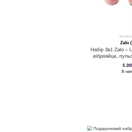
Артикул
Zalo
Набір 3в1 Zalo –
віброяйце, пуль
стим
5 26
В ная