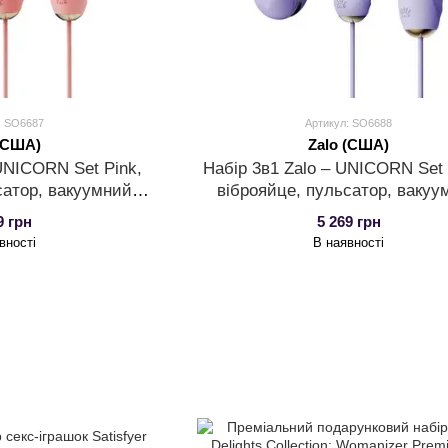
: SO6687
Артикул: SO6688
 (США)
Zalo (США)
 UNICORN Set Pink,
Набір 3в1 Zalo – UNICORN Set V
сатор, вакуумний
віброяйце, пульсатор, вакуу
улятор
стимулятор
9 грн
5 269 грн
вності
В наявності