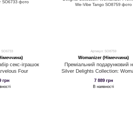
: SO6733
Артикул: SO8759
(Німеччина)
Womanizer (Німеччина)
бір секс-іграшок
Преміальний подарунковий н
arvelous Four
Silver Delights Collection: Wom
Premium та We-Vibe Tang
9 грн
7 889 грн
вності
В наявності