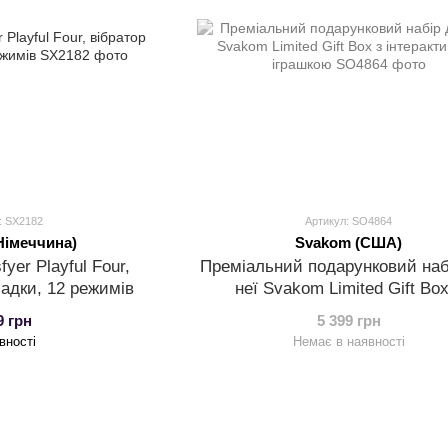
: SX2182
Артикул: SO4864
(Німеччина)
Svakom (США)
fyer Playful Four,
Преміальний подарунковий наб
садки, 12 режимів
неї Svakom Limited Gift Box
інтерактивною іграшкою
9 грн
5 399 грн
вності
Немає в наявності