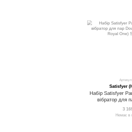
Артикул
Satisfyer 
Набір Satisfyer Pa
вібратор для п
віброкільц
3 16
Немає в 