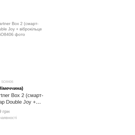
: SO8406
(Німеччина)
rtner Box 2 (смарт-
ар Double Joy +
е Royal One)
9 грн
наявності