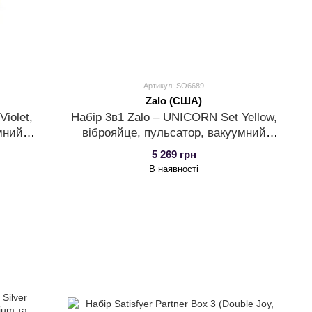
Артикул: SO6689
Zalo (США)
iolet,
Набір 3в1 Zalo – UNICORN Set Yellow,
мний
віброяйце, пульсатор, вакуумний
стимулятор
5 269 грн
В наявності