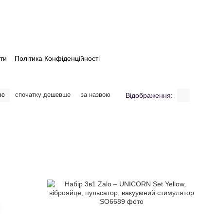
ти
Політика Конфіденційності
тю
спочатку дешевше
за назвою
Відображення: