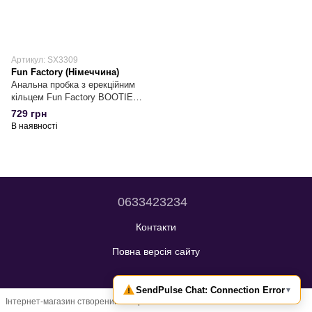
Артикул: SX3309
Fun Factory (Німеччина)
Анальна пробка з ерекційним
кільцем Fun Factory BOOTIE
RING Black
729 грн
В наявності
0633423234
Контакти
Повна версія сайту
Інтернет-магазин створений з Хорошоп