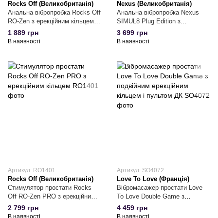
Rocks Off (Великобританія)
Nexus (Великобританія)
Анальна вібропробка Rocks Off
Анальна вібропробка Nexus
RO-Zen з ерекційним кільцем,
SIMUL8 Plug Edition з
Чорний
ерекційним кільцем
1 889 грн
3 699 грн
В наявності
В наявності
Артикул: RO1401
Артикул: SO4072
Rocks Off (Великобританія)
Love To Love (Франція)
Стимулятор простати Rocks
Вібромасажер простати Love
Off RO-Zen PRO з ерекційним
To Love Double Game з
кільцем, Чорний
подвійним ерекційним кільцем і
2 799 грн
4 459 грн
пультом ДК
В наявності
В наявності