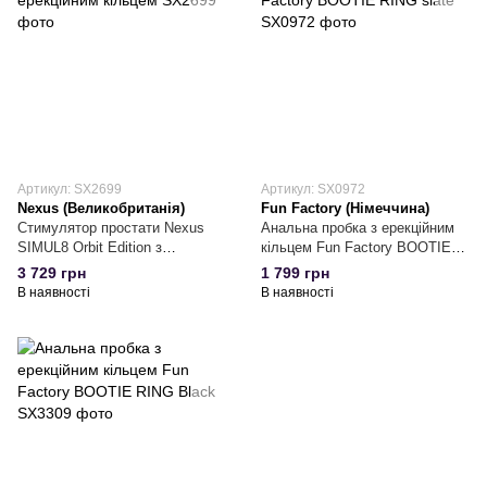
Артикул: SX2699
Артикул: SX0972
Nexus (Великобританія)
Fun Factory (Німеччина)
Стимулятор простати Nexus
Анальна пробка з ерекційним
SIMUL8 Orbit Edition з
кільцем Fun Factory BOOTIE
ерекційним кільцем
RING slate
3 729 грн
1 799 грн
В наявності
В наявності