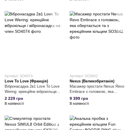
Артикул: SO4074
Артикул: SO3842
Love To Love (Франція)
Nexus (Великобританія)
Вібронасадка 2в1 Love To Love
Масажер простати Nexus Revo
Wering: ерекційне віброкільце і
Embrace з головкою, яка
вібронасадка на член
обертається та з ерекційним
2 229 грн
9 399 грн
кільцем
В наявності
В наявності