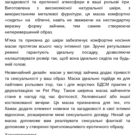
загадковості та еротичної атмосфери в ваші рольові ігри.
Виготовлена з високоякісної натуральної шкіри, з
використанням металевої фурнітури, ця маска комфортно
«сидить» на обличчі, навіть не зважаючи на нестандартну
виразну форму зайчика, тим самим створюючи
неперевершений образ.
М'яка та приємна до шкіри забезпечує комфортне носіння
маски протягом всього часу інтимної гри. Зручні регульовані
ремені гарантують ідеальну посадку, дозволяючи
налаштовувати розмір так, щоб вона ідеально сиділа на будь-
якій голові.
Незвичайний дизайн маски у вигляді зайчика додає ігривості
та сексуальності у ваш образ. Маска ідеально підійде як для
лайтових рольових ігор, так і для жорстких БДСМ практик з
дереалізацією чи Pet Play. Також шкіряна маска зайченяти
стане в нагоді під час фотосесії, Хеловінської або іншої
костюмованої вечірки. Ця маска призначена для тих, хто
бажає додати елемент новизни та загадковості в свої інтимні
відносини, розширюючи межі сексуального досвіду. Нехай ця
маска допоможе вам реалізувати сексуальні фантазії та
допоможе у створенні приголомшливого еротичного образу.
Характеристики: