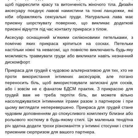
щоб підкреслити красу та витонченість жіночого тіла. Дизайн
аксесуару поєднує лавові намистини та тонкі ланцюжки, які
ніби обрамляють сексуальні груди. Натуральна лава має
приємну шорсткувату поверхню, що викликає додаткові
приємні відчуття під час контакту прикраси з тілом.
Аксесуар оснащений м’якими силіконовими петельками, з
поміччю яких прикраса кріпиться на сосках. Петельки
настільки ніжні та невагомі, що повністю виключають будь-яку
можливість травмувати груди або викликати навіть незначний
дискомфорт.
Прикраса для грудей є чудовою альтернативою для тих, хто не
проти використання інтимних аксесуарів, але погано
переносить біль, щоб використовувати затискачі для сосків,
або і зовсім не є фанатом БДСМ практик. З прикрасою для
грудей вам не треба терпіти біль, ви можете вільно
насолоджуватися інтимними іграми разом з партнером і при
цьому виглядати неперевершено. Прикраса для грудей стане
чудовим доповненням до спокусливого комплекту білизни або
рольового костюму в будь-якому стилі. Ця маленька тендітна
річ здатна додати трохи різноманіття у інтимні стосунки і стати
приємним сюрпризом для вашого партнера.