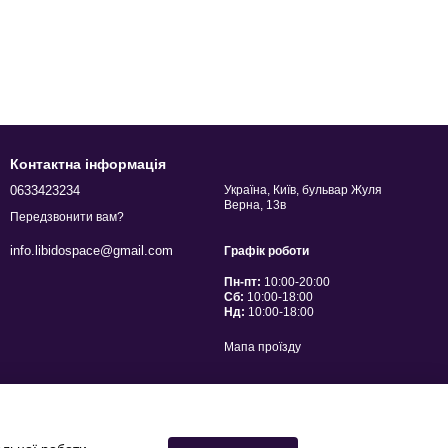
Контактна інформація
0633423234
Україна, Київ, бульвар Жуля
Верна, 13в
Передзвонити вам?
info.libidospace@gmail.com
Графік роботи
Пн-пт:
10:00-20:00
Сб:
10:00-18:00
Нд:
10:00-18:00
Мапа проїзду