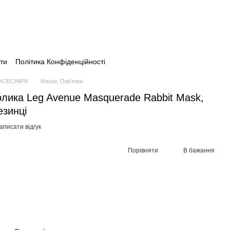
ти
Політика Конфіденційності
АКСЕСУАРИ
Маски, Пов'язки
лика Leg Avenue Masquerade Rabbit Mask,
езинці
аписати відгук
Порівняти
В бажання