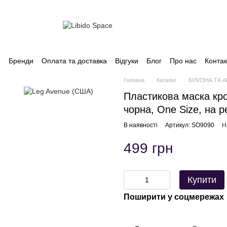
и
Бренди
Оплата та доставка
Відгуки
Блог
Про нас
Контак
Головна
Каталог
БІЛИЗНА ТА 
Пластикова маска кро
чорна, One Size, на р
В наявності
Артикул: SO9090
Н
499 грн
Купити
Поширити у соцмережах