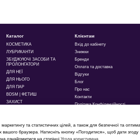
Каталог
Клієнтам
КОСМЕТИКА
Вхід до кабінету
ЛУБРИКАНТИ
Знижки
ЗБУДЖУЮЧІ ЗАСОБИ ТА
Бренди
ПРОЛОНГАТОРИ
Оплата та доставка
ДЛЯ НЕЇ
Відгуки
ДЛЯ НЬОГО
Блог
ДЛЯ ПАР
Про нас
BDSM | ФЕТИШ
Контакти
ЗАХИСТ
Політика Конфіденційності
БІЛИЗНА ТА АКСЕСУАРИ
Ми в соцмережах
 маркетингу та статистичних цілей, а також для безпечної та оптим
х вашого браузера. Натисніть кнопку «Погодитися», щоб дати згоду
жна ознайомитися на сторінці
Угода користувача
.