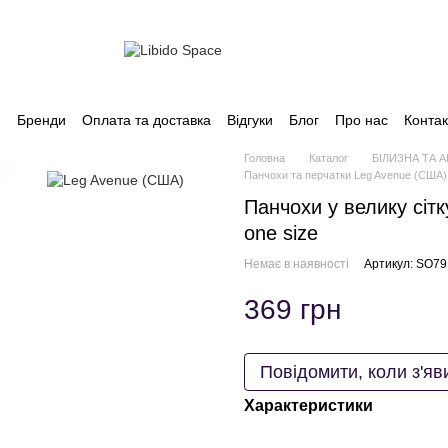
и
Бренди
Оплата та доставка
Відгуки
Блог
Про нас
Контак
Головна
Каталог
БІЛИЗНА ТА 
Панчохи та перчатки Leg Avenue (США)
Панчохи у велику сітк
one size
Немає в наявності
Артикул: SO7
369 грн
Повідомити, коли з'яв
Характеристики