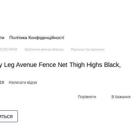
ти
Політика Конфіденційності
АКСЕСУАРИ
Еротична жіноча білизна
Панчохи та перчатки
у Leg Avenue Fence Net Thigh Highs Black,
919
Написати відгук
Порівняти
В бажання
иться