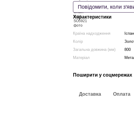
Повідомити, коли з'яв
Характеристики
Країна надходження
Іспан
Колір
Золо
Загальна довжина (мм)
800
Матеріал
Мета
Поширити у соцмережах
Доставка
Оплата