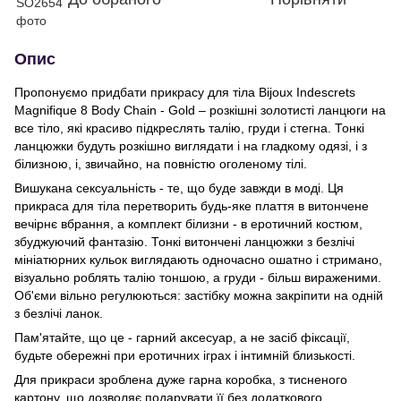
Опис
Пропонуємо придбати прикрасу для тіла Bijoux Indescrets
Magnifique 8 Body Chain - Gold – розкішні золотисті ланцюги на
все тіло, які красиво підкреслять талію, груди і стегна. Тонкі
ланцюжки будуть розкішно виглядати і на гладкому одязі, і з
білизною, і, звичайно, на повністю оголеному тілі.
Вишукана сексуальність - те, що буде завжди в моді. Ця
прикраса для тіла перетворить будь-яке плаття в витончене
вечірнє вбрання, а комплект білизни - в еротичний костюм,
збуджуючий фантазію. Тонкі витончені ланцюжки з безлічі
мініатюрних кульок виглядають одночасно ошатно і стримано,
візуально роблять талію тоншою, а груди - більш вираженими.
Об'єми вільно регулюються: застібку можна закріпити на одній
з безлічі ланок.
Пам'ятайте, що це - гарний аксесуар, а не засіб фіксації,
будьте обережні при еротичних іграх і інтимній близькості.
Для прикраси зроблена дуже гарна коробка, з тисненого
картону, що дозволяє подарувати її без додаткового