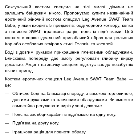
Сексуальний костюм спецсил на тілі милої дівчини не
залишить байдужим нікого. Пропонуємо купити незвичайний
еротичний жіночий костюм спецсил Leg Avenue SWAT Team
Babe, у який входить 5 предметів: боді чорного кольору, кепка
з написом SWAT, іграшкова рація, пояс із підв’язками. Цей
костюм створює ідеальний привабливий образ для рольових
ігор або особливих вечірок у стилі Геловін та косплей.
Боді з довгим рукавом прикрашене плечовими обладунками.
Блискавка попереду дає змогу регулювати глибину вирізу
декольте. Акцент на значку спецсил підготує вас до незабутніх
нічних пригод.
Костюм еротичних спецсил Leg Avenue SWAT Team Babe —
це:
Обтисле боді на блискавці спереду, з високою горловиною,
довгими рукавами та плечовими обладунками. Ви зможете
самостійно регулювати виріз у зоні декольте.
Пояс на застібці-карабіні із підв’язкою на одну ногу.
Підв’язка на другу ногу.
Іграшкова рація для повноти образу.