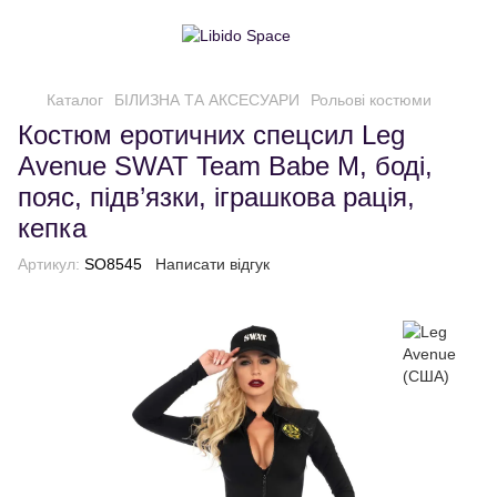
Каталог
БІЛИЗНА ТА АКСЕСУАРИ
Рольові костюми
Костюм еротичних спецсил Leg
Avenue SWAT Team Babe M, боді,
пояс, підв’язки, іграшкова рація,
кепка
Артикул:
SO8545
Написати відгук