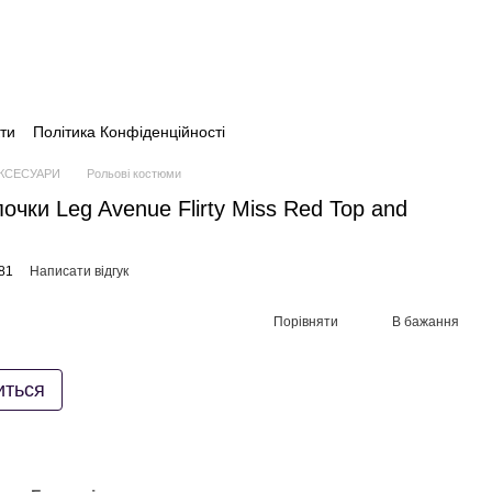
ти
Політика Конфіденційності
АКСЕСУАРИ
Рольові костюми
чки Leg Avenue Flirty Miss Red Top and
81
Написати відгук
Порівняти
В бажання
иться