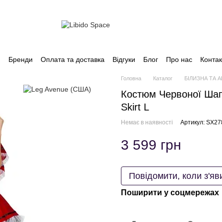
и
Бренди
Оплата та доставка
Відгуки
Блог
Про нас
Контак
Головна
Каталог
БІЛИЗНА ТА 
Костюм Червоної Шапо
Skirt L
Немає в наявності
Артикул: SX27
3 599 грн
Повідомити, коли з'яв
Поширити у соцмережах