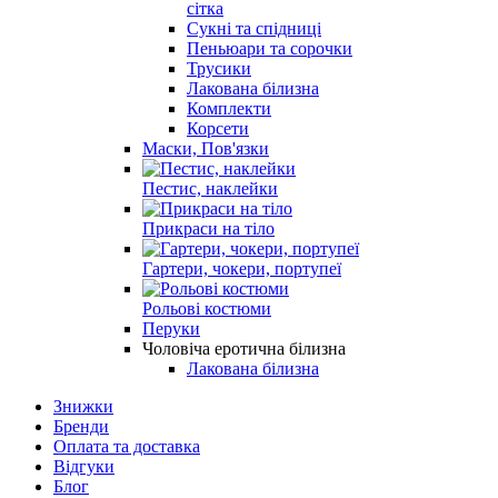
сітка
Сукні та спідниці
Пеньюари та сорочки
Трусики
Лакована білизна
Комплекти
Корсети
Маски, Пов'язки
Пестис, наклейки
Прикраси на тіло
Гартери, чокери, портупеї
Рольові костюми
Перуки
Чоловіча еротична білизна
Лакована білизна
Знижки
Бренди
Оплата та доставка
Відгуки
Блог