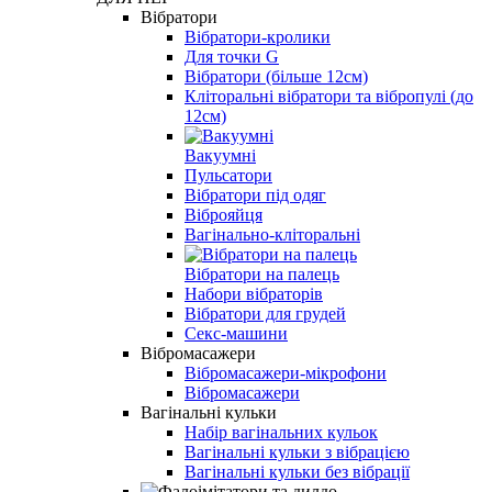
Вібратори
Вібратори-кролики
Для точки G
Вібратори (більше 12см)
Кліторальні вібратори та вібропулі (до
12см)
Вакуумні
Пульсатори
Вібратори під одяг
Віброяйця
Вагінально-кліторальні
Вібратори на палець
Набори вібраторів
Вібратори для грудей
Секс-машини
Вібромасажери
Вібромасажери-мікрофони
Вібромасажери
Вагінальні кульки
Набір вагінальних кульок
Вагінальні кульки з вібрацією
Вагінальні кульки без вібрації