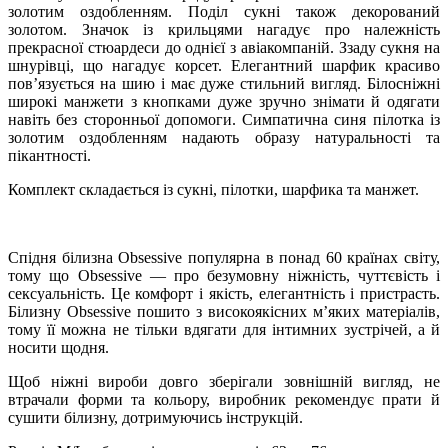
золотим оздобленням. Поділ сукні також декорований
золотом. Значок із крильцями нагадує про належність
прекрасної стюардеси до однієї з авіакомпаній. Ззаду сукня на
шнурівці, що нагадує корсет. Елегантний шарфик красиво
пов’язується на шию і має дуже стильний вигляд. Білосніжні
широкі манжети з кнопками дуже зручно знімати й одягати
навіть без сторонньої допомоги. Симпатична синя пілотка із
золотим оздобленням надають образу натуральності та
пікантності.
Комплект складається із сукні, пілотки, шарфика та манжет.
Спідня білизна Obsessive популярна в понад 60 країнах світу,
тому що Obsessive — про безумовну ніжність, чуттєвість і
сексуальність. Це комфорт і якість, елегантність і пристрасть.
Білизну Obsessive пошито з високоякісних м’яких матеріалів,
тому її можна не тільки вдягати для інтимних зустрічей, а й
носити щодня.
Щоб ніжні вироби довго зберігали зовнішній вигляд, не
втрачали форми та кольору, виробник рекомендує прати й
сушити білизну, дотримуючись інструкцій.