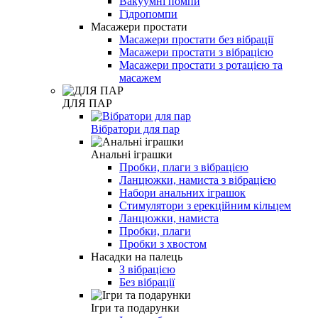
Вакуумні помпи
Гідропомпи
Масажери простати
Масажери простати без вібрації
Масажери простати з вібрацією
Масажери простати з ротацією та
масажем
ДЛЯ ПАР
Вібратори для пар
Анальні іграшки
Пробки, плаги з вібрацією
Ланцюжки, намиста з вібрацією
Набори анальних іграшок
Стимулятори з ерекційним кільцем
Ланцюжки, намиста
Пробки, плаги
Пробки з хвостом
Насадки на палець
З вібрацією
Без вібрації
Ігри та подарунки