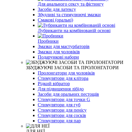
Для анального сексу та фістингу
Засоби для латексу
Збудливі та стимулюючі змазки
Смакові (оральні)
Лубриканти на комбінованій основі
Пробники
Змазки для мастурбаторів
Змазки для чоловіків
Подарункові набори
ЗБУДЖУЮЧІ ЗАСОБИ ТА ПРОЛОНГАТОРИ
Пролонгатори для чоловіків
Стимулятори для клітора
Рідкий вібратор
Для підвищення лібідо
Засоби для оральних пестощів
Стимулятори для точки G
Стимулятори для губ
Стимулятори для пенісу
Стимулятори для сосків
Стимулятори для пар
ДЛЯ НЕЇ