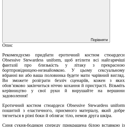
Порівняти
Опис
Рекомендуємо придбати еротичний костюм стюардеси
Obsessive Stewardess uniform, щоб втілити всі найгарячіші
фантазії про близькість у літаку з прекрасною
бортпровідницею-незнайомкою. У цьому сексуальному
вбранні ви або ваша половинка будете мати чарівний вигляд.
Ви зможете розіграти безліч сценаріїв, кожен з яких
обов’язково закінчиться ніччю кохання й пристрасті. Візьміть
керівництво у свої руки й вирушайте на вершини
задоволення!
Еротичний костюм стюардеси Obsessive Stewardess uniform
пошитий з еластичного, приємного матеріалу, який добре
тягнеться в різні боки й облягає тіло, немов друга шкіра.
Синя сукня-бодикон спереду прикрашена білою вставкою із