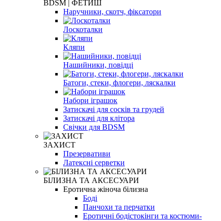
BDSM | ФЕТИШ
Наручники, скотч, фіксатори
Лоскоталки
Кляпи
Нашийники, повідці
Батоги, стеки, флогери, ляскалки
Набори іграшок
Затискачі для сосків та грудей
Затискачі для клітора
Свічки для BDSM
ЗАХИСТ
Презервативи
Латексні серветки
БІЛИЗНА ТА АКСЕСУАРИ
Еротична жіноча білизна
Боді
Панчохи та перчатки
Еротичні бодістокінги та костюми-