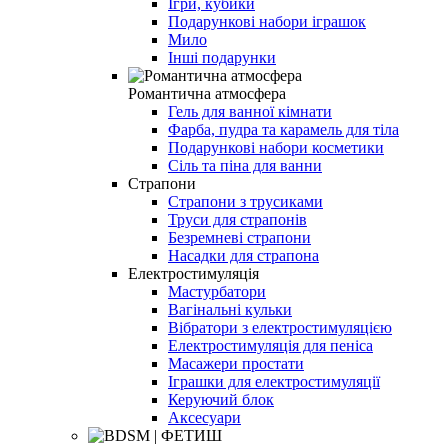
Ігри, кубики
Подарункові набори іграшок
Мило
Інші подарунки
Романтична атмосфера
Гель для ванної кімнати
Фарба, пудра та карамель для тіла
Подарункові набори косметики
Сіль та піна для ванни
Страпони
Страпони з трусиками
Труси для страпонів
Безремневі страпони
Насадки для страпона
Електростимуляція
Мастурбатори
Вагінальні кульки
Вібратори з електростимуляцією
Електростимуляція для пеніса
Масажери простати
Іграшки для електростимуляції
Керуючий блок
Аксесуари