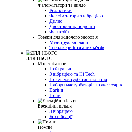
Фалоімітатори та дилдо
Реалістики
Фалоімітатори з вібрацією
Дилдо
Двосторонні, подвійні
Фентезійні
Товари для жіночого здоров'я
Менструальні чаші
Тренажери інтимних м'язів
ДЛЯ НЬОГО
Мастурбатори
Нейтральні
З вібрацією та Hi-Tech
Покет-мастурбатори та яйця
Набори мастурбаторів та аксесуарів
Вагіни
Попи
Ерекційні кільця
З вібрацією
Без вібрації
Помпи