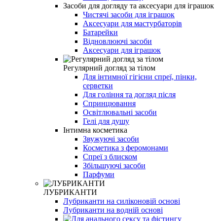
Засоби для догляду та аксесуари для іграшок
Чистячі засоби для іграшок
Аксесуари для мастурбаторів
Батарейки
Відновлюючі засоби
Аксесуари для іграшок
Регулярний догляд за тілом
Для інтимної гігієни спреї, пінки,
серветки
Для гоління та догляд після
Спринцювання
Освітлювальні засоби
Гелі для душу
Інтимна косметика
Звужуючі засоби
Косметика з феромонами
Спреї з блиском
Збільшуючі засоби
Парфуми
ЛУБРИКАНТИ
Лубриканти на силіконовій основі
Лубриканти на водній основі