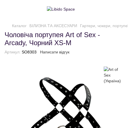
Каталог
БІЛИЗНА ТА АКСЕСУАРИ
Гартери, чокери, портупе
Чоловіча портупея Art of Sex -
Arcady, Чорний XS-M
Артикул:
SO8303
Написати відгук