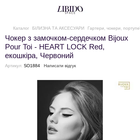
Каталог
БІЛИЗНА ТА АКСЕСУАРИ
Гартери, чокери, портупе
Чокер з замочком-сердечком Bijoux
Pour Toi - HEART LOCK Red,
екошкіра, Червоний
Артикул:
SO1884
Написати відгук