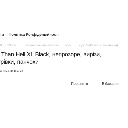
ти
Політика Конфіденційності
АКСЕСУАРИ
Еротична жіноча білизна
Боді
Боді Penthouse (Німеччина)
 Than Hell XL Black, непрозоре, вирізи,
урівки, панчохи
аписати відгук
Порівняти
В бажання