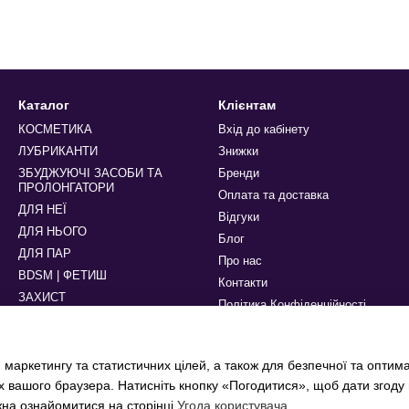
Каталог
Клієнтам
КОСМЕТИКА
Вхід до кабінету
ЛУБРИКАНТИ
Знижки
ЗБУДЖУЮЧІ ЗАСОБИ ТА
Бренди
ПРОЛОНГАТОРИ
Оплата та доставка
ДЛЯ НЕЇ
Відгуки
ДЛЯ НЬОГО
Блог
ДЛЯ ПАР
Про нас
BDSM | ФЕТИШ
Контакти
ЗАХИСТ
Політика Конфіденційності
БІЛИЗНА ТА АКСЕСУАРИ
Ми в соцмережах
 маркетингу та статистичних цілей, а також для безпечної та оптим
х вашого браузера. Натисніть кнопку «Погодитися», щоб дати згоду
жна ознайомитися на сторінці
Угода користувача
.