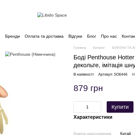
и
Бренди
Оплата та доставка
Відгуки
Блог
Про нас
Контак
Головна
Каталог
БІЛИЗНА ТА 
Боді Penthouse Hotter
декольте, імітація шн
В наявності
Артикул: SO6446
Н
879 грн
Купити
Характеристики
Країна надходження
Китай