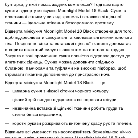
бунтарки, у якої немає жодних комплексів? Тоді вам варто
купити відверту мінісукню Moonlight Model 18 Black. Сукня з
еластичної сіточки у вигляді крапель і вставкою зі щільної
тканини — ідеальне втілення безсоромного еротизму.
Відверта мінісукня Moonlight Model 18 Black створена для того,
щоб підкреслювати сексуальні та хвилювальні вигини жіночого
тіла. Поєднання сітки та вставок зі щільної тканини допомагає
створити пікантний силует з акцентом на стегнах та грудях.
Закрита в зоні промежини сукня повністю відкриває доступ до
апетитних сідниць. Сукню можна доповнити спідньою
білизною, панчохами та туфлями на високих підборах, щоб
отримати пікантне доповнення до пристрасної ночі.
Відверта мінісукня Moonlight Model 18 Black — це:
шикарна сукня з ніжної сіточки чорного кольору;
цікавий крій вигідно підкреслює всі переваги фігури;
незвичайна вставка зі щільної тканини робить груди та
стегна більш виразними;
короткі рукави розкривають витончену красу рук та плечей.
Відкиньте всі умовності та насолоджуйтесь божевільною ніччю