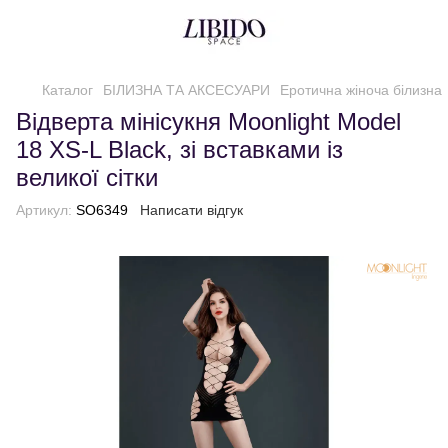
Каталог
БІЛИЗНА ТА АКСЕСУАРИ
Еротична жіноча білизна
Відверта мінісукня Moonlight Model
18 XS-L Black, зі вставками із
великої сітки
Артикул:
SO6349
Написати відгук