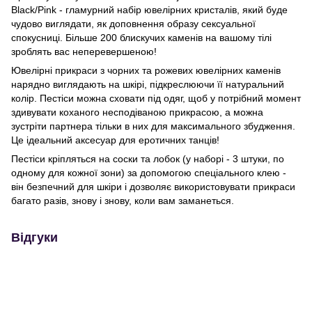
Black/Pink - гламурний набір ювелірних кристалів, який буде
чудово виглядати, як доповнення образу сексуальної
спокусниці. Більше 200 блискучих каменів на вашому тілі
зроблять вас неперевершеною!
Ювелірні прикраси з чорних та рожевих ювелірних каменів
нарядно виглядають на шкірі, підкреслюючи її натуральний
колір. Пестіси можна сховати під одяг, щоб у потрібний момент
здивувати коханого несподіваною прикрасою, а можна
зустріти партнера тільки в них для максимального збудження.
Це ідеальний аксесуар для еротичних танців!
Пестіси кріпляться на соски та лобок (у наборі - 3 штуки, по
одному для кожної зони) за допомогою спеціального клею -
він безпечний для шкіри і дозволяє використовувати прикраси
багато разів, знову і знову, коли вам заманеться.
Відгуки