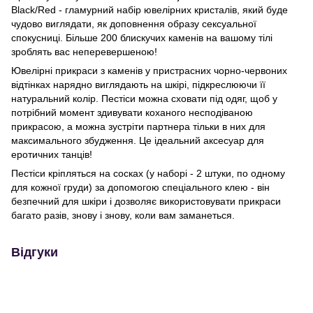
Black/Red - гламурний набір ювелірних кристалів, який буде
чудово виглядати, як доповнення образу сексуальної
спокусниці. Більше 200 блискучих каменів на вашому тілі
зроблять вас неперевершеною!
Ювелірні прикраси з каменів у пристрасних чорно-червоних
відтінках нарядно виглядають на шкірі, підкреслюючи її
натуральний колір. Пестіси можна сховати під одяг, щоб у
потрібний момент здивувати коханого несподіваною
прикрасою, а можна зустріти партнера тільки в них для
максимального збудження. Це ідеальний аксесуар для
еротичних танців!
Пестіси кріпляться на сосках (у наборі - 2 штуки, по одному
для кожної груди) за допомогою спеціального клею - він
безпечний для шкіри і дозволяє використовувати прикраси
багато разів, знову і знову, коли вам заманеться.
Відгуки