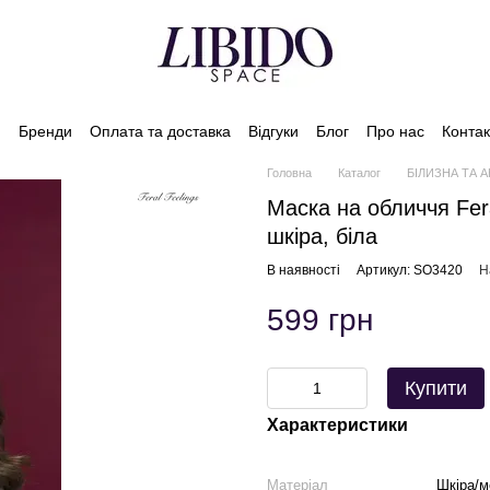
и
Бренди
Оплата та доставка
Відгуки
Блог
Про нас
Контак
Головна
Каталог
БІЛИЗНА ТА 
Маска на обличчя Fera
шкіра, біла
В наявності
Артикул: SO3420
Н
599 грн
Купити
Характеристики
Матеріал
Шкіра/м