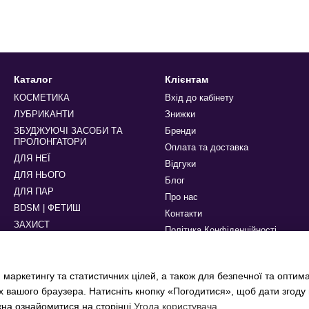
Каталог
Клієнтам
КОСМЕТИКА
Вхід до кабінету
ЛУБРИКАНТИ
Знижки
ЗБУДЖУЮЧІ ЗАСОБИ ТА
Бренди
ПРОЛОНГАТОРИ
Оплата та доставка
ДЛЯ НЕЇ
Відгуки
ДЛЯ НЬОГО
Блог
ДЛЯ ПАР
Про нас
BDSM | ФЕТИШ
Контакти
ЗАХИСТ
Політика Конфіденційності
БІЛИЗНА ТА АКСЕСУАРИ
Ми в соцмережах
 маркетингу та статистичних цілей, а також для безпечної та оптим
х вашого браузера. Натисніть кнопку «Погодитися», щоб дати згоду
жна ознайомитися на сторінці
Угода користувача
.