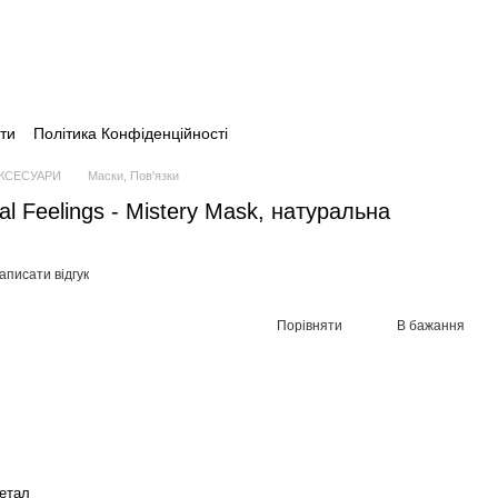
ти
Політика Конфіденційності
АКСЕСУАРИ
Маски, Пов'язки
l Feelings - Mistery Mask, натуральна
аписати відгук
Порівняти
В бажання
етал