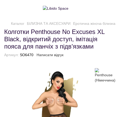
Каталог
БІЛИЗНА ТА АКСЕСУАРИ
Еротична жіноча білизна
Колготки Penthouse No Excuses XL
Black, відкритий доступ, імітація
пояса для панчіх з підв’язками
Артикул:
SO6470
Написати відгук