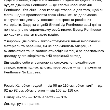
Будьте різними, будьте впевненими, будьте неординарними,
будьте дівчиною Penthouse — це слоган нової колекції
Penthouse. Уся лінія нової колекції створена для того, щоб ви
могли щодня прославляти свою жіночність за допомогою
спокусливого дизайну, елегантного крою та розкішних
матеріалів. Завдяки спідній білизні від Penthouse ваші дні та
ночі стануть по-справжньому особливими. Бренд Penthouse —
це харизма, яку ви можете надіти.
У виробництві білизни використовуються тільки високоякісні
матеріали та барвники, які не спричиняють алергії, не
вимиваються та не залишають слідів на тілі, а за правильного
догляду довго зберігають свій первісний вигляд.
Відчувайте себе впевненою та сексуально привабливою
завжди, навіть під час ділових переговорів — купіть колготки
Penthouse No Excuses.
Розмір XL: об’єм грудей — від 98 до 110 см; об’єм талії — від
82 до 92 см; об’єм стегон — від 103 до 118 см.
Склад: нейлон — 92 %, еластан — 8 %.
Догляд: ручне прання.