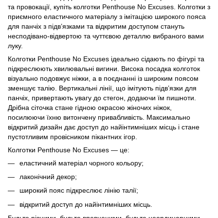
та провокації, купіть колготки Penthouse No Excuses. Колготки з
приємного еластичного матеріалу з імітацією широкого пояса
для панчіх з підв’язками та відкритим доступом стануть
несподівано-відвертою та чуттєвою деталлю вибраного вами
луку.
Колготки Penthouse No Excuses ідеально сідають по фігурі та
підкреслюють хвилювальні вигини. Висока посадка колготок
візуально подовжує ніжки, а в поєднанні із широким поясом
зменшує талію. Вертикальні лінії, що імітують підв’язки для
панчіх, привертають увагу до стегон, додаючи їм пишноти.
Дрібна сіточка стане гідною окрасою жіночих ніжок,
посилюючи їхню витончену привабливість. Максимально
відкритий дизайн дає доступ до найінтимніших місць і стане
пустотливим провісником пікантних ігор.
Колготки Penthouse No Excuses — це:
еластичний матеріал чорного кольору;
лаконічний декор;
широкий пояс підкреслює лінію талії;
відкритий доступ до найінтимніших місць.