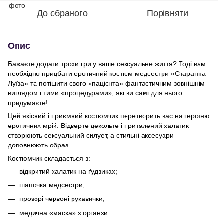
До обраного
Порівняти
Опис
Бажаєте додати трохи гри у ваше сексуальне життя? Тоді вам
необхідно придбати еротичний костюм медсестри «Старанна
Луїза» та потішити свого «пацієнта» фантастичним зовнішнім
виглядом і тими «процедурами», які ви самі для нього
придумаєте!
Цей якісний і приємний костюмчик перетворить вас на героїню
еротичних мрій. Відверте декольте і приталений халатик
створюють сексуальний силует, а стильні аксесуари
доповнюють образ.
Костюмчик складається з:
відкритий халатик на ґудзиках;
шапочка медсестри;
прозорі червоні рукавички;
медична «маска» з органзи.