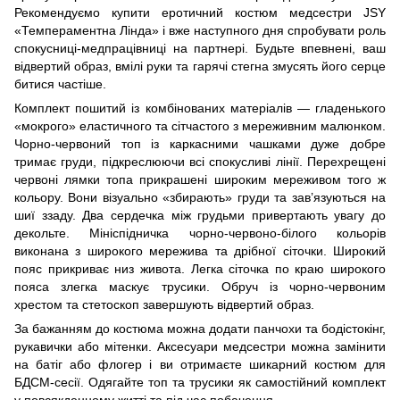
Рекомендуємо купити еротичний костюм медсестри JSY
«Темпераментна Лінда» і вже наступного дня спробувати роль
спокусниці-медпрацівниці на партнері. Будьте впевнені, ваш
відвертий образ, вмілі руки та гарячі стегна змусять його серце
битися частіше.
Комплект пошитий із комбінованих матеріалів — гладенького
«мокрого» еластичного та сітчастого з мереживним малюнком.
Чорно-червоний топ із каркасними чашками дуже добре
тримає груди, підкреслюючи всі спокусливі лінії. Перехрещені
червоні лямки топа прикрашені широким мереживом того ж
кольору. Вони візуально «збирають» груди та зав’язуються на
шиї ззаду. Два сердечка між грудьми привертають увагу до
декольте. Мініспідничка чорно-червоно-білого кольорів
виконана з широкого мережива та дрібної сіточки. Широкий
пояс прикриває низ живота. Легка сіточка по краю широкого
пояса злегка маскує трусики. Обруч із чорно-червоним
хрестом та стетоскоп завершують відвертий образ.
За бажанням до костюма можна додати панчохи та бодістокінг,
рукавички або мітенки. Аксесуари медсестри можна замінити
на батіг або флогер і ви отримаєте шикарний костюм для
БДСМ-сесії. Одягайте топ та трусики як самостійний комплект
у повсякденному житті та під час побачення.