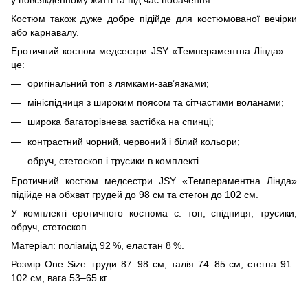
Костюм також дуже добре підійде для костюмованої вечірки
або карнавалу.
Еротичний костюм медсестри JSY «Темпераментна Лінда» —
це:
оригінальний топ з лямками-зав’язками;
мініспідниця з широким поясом та сітчастими воланами;
широка багаторівнева застібка на спинці;
контрастний чорний, червоний і білий кольори;
обруч, стетоскоп і трусики в комплекті.
Еротичний костюм медсестри JSY «Темпераментна Лінда»
підійде на обхват грудей до 98 см та стегон до 102 см.
У комплекті еротичного костюма є: топ, спідниця, трусики,
обруч, стетоскоп.
Матеріал: поліамід 92 %, еластан 8 %.
Розмір One Size: груди 87–98 см, талія 74–85 см, стегна 91–
102 см, вага 53–65 кг.