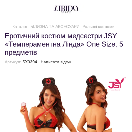
Каталог
БІЛИЗНА ТА АКСЕСУАРИ
Рольові костюми
Еротичний костюм медсестри JSY
«Темпераментна Лінда» One Size, 5
предметів
Артикул:
SX0394
Написати відгук