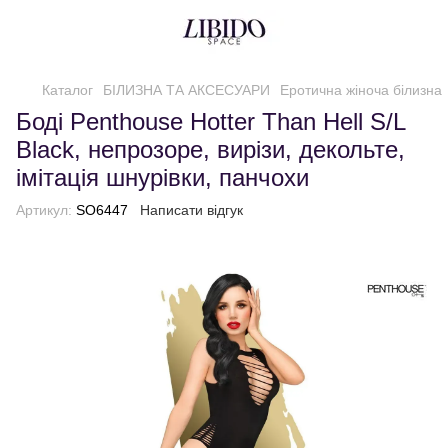
Каталог
БІЛИЗНА ТА АКСЕСУАРИ
Еротична жіноча білизна
Боді Penthouse Hotter Than Hell S/L
Black, непрозоре, вирізи, декольте,
імітація шнурівки, панчохи
Артикул:
SO6447
Написати відгук