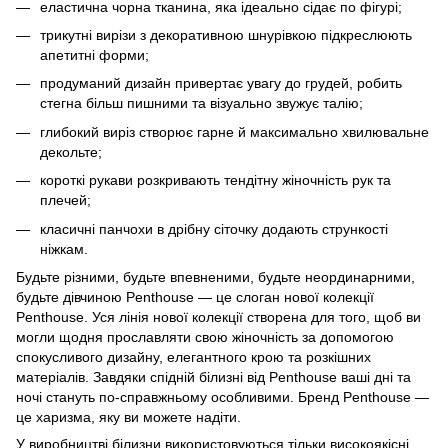
еластична чорна тканина, яка ідеально сідає по фігурі;
трикутні вирізи з декоративною шнурівкою підкреслюють
апетитні форми;
продуманий дизайн привертає увагу до грудей, робить
стегна більш пишними та візуально звужує талію;
глибокий виріз створює гарне й максимально хвилювальне
декольте;
короткі рукави розкривають тендітну жіночність рук та
плечей;
класичні панчохи в дрібну сіточку додають стрункості
ніжкам.
Будьте різними, будьте впевненими, будьте неординарними,
будьте дівчиною Penthouse — це слоган нової колекції
Penthouse. Уся лінія нової колекції створена для того, щоб ви
могли щодня прославляти свою жіночність за допомогою
спокусливого дизайну, елегантного крою та розкішних
матеріалів. Завдяки спідній білизні від Penthouse ваші дні та
ночі стануть по-справжньому особливими. Бренд Penthouse —
це харизма, яку ви можете надіти.
У виробництві білизни використовуються тільки високоякісні