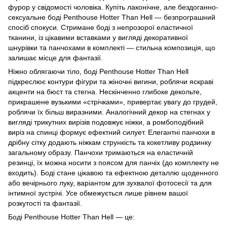
фурор у свідомості чоловіка. Купіть лаконічне, але бездоганно-
сексуальне боді Penthouse Hotter Than Hell — безпрограшний
спосіб спокуси. Стримане боді з непрозорої еластичної
тканини, із цікавими вставками у вигляді декоративної
шнурівки та панчохами в комплекті — стильна композиція, що
залишає місце для фантазії.
Ніжно облягаючи тіло, боді Penthouse Hotter Than Hell
підкреслює контури фігури та жіночні вигини, роблячи яскраві
акценти на бюст та стегна. Нескінченно глибоке декольте,
прикрашене вузькими «стрічками», привертає увагу до грудей,
роблячи їх більш виразними. Аналогічний декор на стегнах у
вигляді трикутних вирізів подовжує ніжки, а ромбоподібний
виріз на спинці формує ефектний силует. Елегантні панчохи в
дрібну сітку додають ніжкам стрункість та кокетливу родзинку
загальному образу. Панчохи тримаються на еластичній
резинці, їх можна носити з поясом для панчіх (до комплекту не
входить). Боді стане цікавою та ефектною деталлю щоденного
або вечірнього луку, варіантом для зухвалої фотосесії та для
інтимної зустрічі. Усе обмежується лише рівнем вашої
розкутості та фантазії.
Боді Penthouse Hotter Than Hell — це: